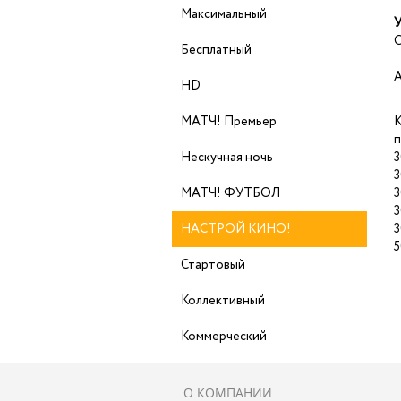
Максимальный
У
О
Бесплатный
А
HD
МАТЧ! Премьер
К
п
Нескучная ночь
3
3
МАТЧ! ФУТБОЛ
3
3
НАСТРОЙ КИНО!
3
5
Стартовый
Коллективный
Коммерческий
О КОМПАНИИ