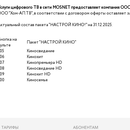
слуги цифрового ТВ в сети MOSNET предоставляет компания
ООО 
ОО "Хом-АП.ТВ", в соответствии с договором оферты оставляет за
ктуальный состав пакета "НАСТРОЙ КИНО!" на 31.12.2025.
нопка на
Пакет "НАСТРОЙ КИНО"
ульте
05
Киносвидание
06
Кинохит
07
Кинопремьера HD
08
Киносвидание HD
09
Кинохит HD
00
Киносемья
ТАРИФЫ
АБОНЕНТАМ