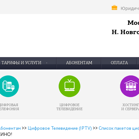
Юридич
Мос
Н. Новго
ТАРИФЫ И УСЛУГИ
АБОНЕНТАМ
ОПЛАТА
ЦИФРОВАЯ
ЦИФРОВОЕ
ХОСТИН
ЕЛЕФОНИЯ
ТЕЛЕВИДЕНИЕ
И СЕРВЕР
бонентам
>>
Цифровое Телевидение (IPTV)
>>
Список пакетов ци
КИНО!