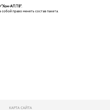
"Хом-АП.ТВ"
.
 собой право менять состав пакета.
КАРТА САЙТА