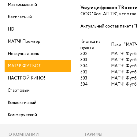
Максимальный
Услуги цифрового ТВ в се
ООО "Хом-АП.ТВ", в соотве
Бесплатный
Актуальный состав пакета "
HD
МАТЧ! Премьер
Кнопка на
Пакет "МАТЧ
пульте
Нескучная ночь
302
МАТЧ! Футб
303
МАТЧ! Футб
МАТЧ! ФУТБОЛ
304
МАТЧ! Футб
502
МАТЧ! Футб
НАСТРОЙ КИНО!
503
МАТЧ! Футб
504
МАТЧ! Футб
Стартовый
Коллективный
Коммерческий
О КОМПАНИИ
ТАРИФЫ