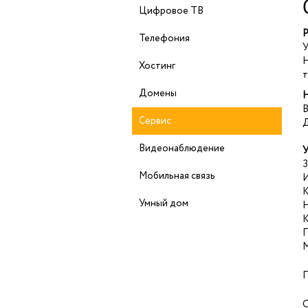
Цифровое ТВ
Р
Телефония
У
Н
Хостинг
т
Домены
Н
В
Сервис
Д
Видеонаблюдение
У
З
Мобильная связь
И
К
Умный дом
Н
К
П
П
О