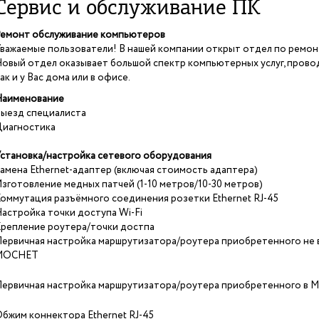
Сервис и обслуживание ПК
емонт обслуживание компьютеров
важаемые пользователи! В нашей компании открыт отдел по ремон
овый отдел оказывает большой спектр компьютерных услуг, провод
ак и у Вас дома или в офисе.
аименование
ыезд специалиста
иагностика
становка/настройка сетевого оборудования
амена Ethernet-адаптер (включая стоимость адаптера)
зготовление медных патчей (1-10 метров/10-30 метров)
оммутация разъёмного соединения розетки Ethernet RJ-45
астройка точки доступа Wi-Fi
репление роутера/точки достпа
ервичная настройка маршрутизатора/роутера приобретенного не 
МОСНЕТ
ервичная настройка маршрутизатора/роутера приобретенного в
бжим коннектора Ethernet RJ-45