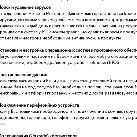
оиск и удаление вирусов
 подключением к сети Интернет Ваш компьютер становится более
ирусами, сетевыми червями, рекламными и шпионскими программам
оявляются каждый день и располагаются на самых различных ресурс
роникают в систему. Мы сможем правильно удалить вирусы и преду
становив и настроив необходимые антивирусные продукты.
становка и настройка операционных систем и программного обес
ы установим и настроим на Вашем компьютере любую операционн
беспечение, подберем драйверы устройств, обновим BIOS.
осстановление данных
сли случилась авария и Ваши данные исчезли, резервной копии нет,
анные Вам не под силу, то Вам необходима помощь специалистов.
еисправных и отформатированных жестких дисков, разделов, масс
одключение периферийных устройств
сли у Вас появилась необходимость в подключении к компьютеру п
идеокамеры, телевизора, телефона и других дополнительных устрой
ас.
одернизация (Upgrade) компьютеров