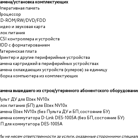
амена/установка комплектующих
перативная память
роцессор
CD-ROM/RW/DVD/FDD
идео и звуковая карта
лок питания
CSI контроллера и устройств
DD с форматированием
атеринская плата
ринтер и другие периферийные устройства
амена картриджей в периферийных устройствах
амена охлаждающих устройств (кулеров) за единицу
борка компьютера из комплектующих
амена вышедшего из строя/утерянного абонентского оборудовани
ульт ДУ для Eltex NV10х
лок питания (БП) для Eltex NV10х
амена Eltex NV10х (без Пульта ДУ и БП, состояние БУ)
амена коммутатора D-Link DES-1005A (без БП, состояние БУ)
П для коммутатора DES-1005A
ы не несем ответственности за услуги, оказанные сторонними специал