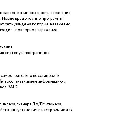
 подверженным опасности заражения
и. Новые вредоносные программы
ах сети, зайдя на которые, незаметно
предить повторное заражение,
печения
ую систему и программное
 и самостоятельно восстановить
 Мы восстанавливаем информацию с
ивов RAID.
ринтера, сканера, TV/FM-тюнера,
ств - мы установим и настроим их для