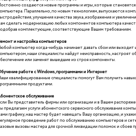
остоянно создаются новые программы и игры, которые становятся 
омпьютера. Параллельно, по новым технологиям, выпускаются ком
ыстродействия, улучшения качества звука, изображения и увеличе
ам сделать модернизацию любых компонентов компьютера качеств
одобрав комплектующие, соответствующие Вашим требованиям.
емонт и настройка компьютеров
юбой компьютер когда-нибудь начинает давать сбои или выходит и
омпьютером, наши специалисты найдут неисправность, настроят о
беспечение или заменят вышедшие из строя компоненты.
бучение работе с Windows, программами и Интернет
аши квалифицированные специалисты помогут Вам получить навык
рограммными продуктами.
бонентское обслуживание
сли Вы представитель фирмы или организации и в Вашем распоряже
ы предлагаем услуги абонентского сервисного обслуживания компь
ами графику, наш мастер будет навещать Вашу организацию, и ухажи
егулярное проведение работ по обслуживанию компьютеров и сете
азовые вызовы мастера для срочной ликвидации поломок и сбоев 