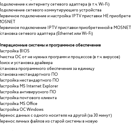
одключение к интернету сетевого адаптера (в т.ч. Wi-Fi)
одключение сетевого коммутирующего устройства
ервичное подключение и настройка IPTV приставки НЕ приобрете
MOSNET
ервичное подключение IPTV приставки приобретенной в MOSNE
становка сетевого адаптера (Ethernet или Wi-Fi)
перационные системы и программное обеспечение
астройка BIOS
чистка ОС от не нужных программ и процессов (в т.ч. вирусов)
оиск и установка драйвера
становка программного обеспечения за единицу
становка нестандартного ПО
астройка нестандартного ПО
астройка MS Internet Explorer
астройка антивирусного ПО
астройка почтового клиента
астройка MS Office
астройка ОС Windows
еренос данных с одного носителя на другой (за 30 минут)
еренос личных файлов из старой системы в новую