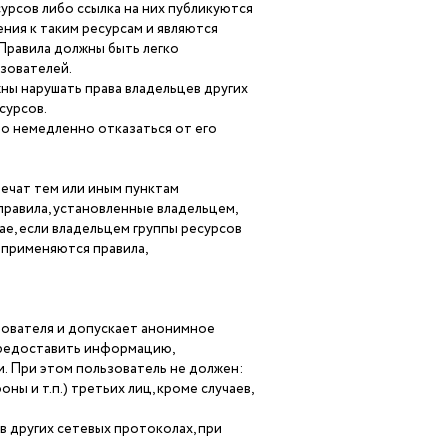
урсов либо ссылка на них публикуются
ния к таким ресурсам и являются
Правила должны быть легко
зователей.
ны нарушать права владельцев других
сурсов.
о немедленно отказаться от его
речат тем или иным пунктам
равила, установленные владельцем,
ае, если владельцем группы ресурсов
 применяются правила,
зователя и допускает анонимное
предоставить информацию,
. При этом пользователь не должен:
ы и т.п.) третьих лиц, кроме случаев,
 в других сетевых протоколах, при