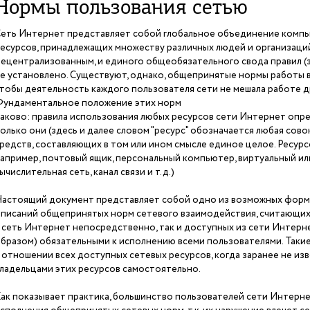
Нормы пользования сетью
еть Интернет представляет собой глобальное объединение комп
есурсов, принадлежащих множеству различных людей и организаци
ецентрализованным, и единого общеобязательного свода правил (
е установлено. Существуют, однако, общепринятые нормы работы в 
тобы деятельность каждого пользователя сети не мешала работе д
ундаментальное положение этих норм
аково: правила использования любых ресурсов сети Интернет опре
олько они (здесь и далее словом "ресурс" обозначается любая сов
редств, составляющих в том или ином смысле единое целое. Ресурс
апример, почтовый ящик, персональный компьютер, виртуальный ил
ычислительная сеть, канал связи и т.д.)
астоящий документ представляет собой одно из возможных форм
писаний общепринятых норм сетевого взаимодействия, считающихс
 сеть Интернет непосредственно, так и доступных из сети Интер
бразом) обязательными к исполнению всеми пользователями. Таки
 отношении всех доступных сетевых ресурсов, когда заранее не из
ладельцами этих ресурсов самостоятельно.
ак показывает практика, большинство пользователей сети Интерн