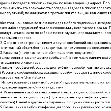
дрес не попадет в список иначе, как по воле владельца адреса. П
олжна исключать возможность попадания адреса в список адресат
ли регулярной) по инициативе третьих лиц (т.е. лиц, не являющихся
бязательно наличие возможности для любого подписчика немедлен
аких-либо затруднений при возникновении у него такого желания.
окинуть список само по себе не может служить оправданием внесен
ладельцев адресов.
.2. Отправка электронных писем и других сообщений, содержащих
начительный объем, без предварительно полученного разрешения а
.3. Рассылка (иначе как по прямой инициативе получателя)
) электронных писем и других сообщений (в том числе единичных) 
гитационного характера;
) писем и сообщений, содержащих грубые и оскорбительные выраж
) Рассылка сообщений, содержащих просьбу переслать данное со
ользователям (chain letters).
) Использование безличных ("ролевых") адресов иначе, как по их п
ладельцем адресов и/или стандартами.
.4. Размещение в любой электронной конференции сообщений, ко
анной конференции (off-topic). Здесь и далее под конференцией 
овостей) Usenet и другие конференции, форумы и списки рассылки.
.5. Размещение в любой конференции сообщений рекламного, комм