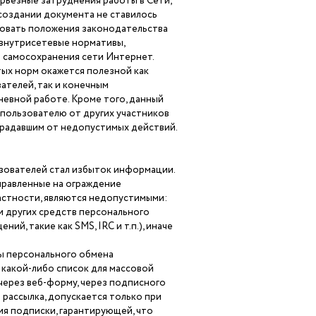
ерьезные затруднения работы в Сети,
 создании документа не ставилось
ровать положения законодательства
 внутрисетевые нормативы,
 самосохранения сети Интернет.
ых норм окажется полезной как
ателей, так и конечным
евной работе. Кроме того, данный
пользователю от других участников
страдавшим от недопустимых действий.
ьзователей стал избыток информации.
правленные на ограждение
астности, являются недопустимыми:
и других средств персонального
, такие как SMS, IRC и т.п.), иначе
ы персонального обмена
 какой-либо список для массовой
через веб-форму, через подписного
о рассылка, допускается только при
я подписки, гарантирующей, что