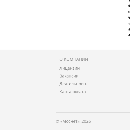
п
4
с
4
ч
и
и
О КОМПАНИИ
Лицензии
Вакансии
Деятельность
Карта охвата
© «Моснет», 2026