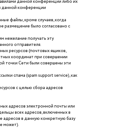
правилами данной конференции либо их
и данной конференции
ные файлы, кроме случаев, когда
е размещение было согласовано с
им нежелание получать эту
нного отправителя.
ных ресурсов (почтовых ящиков,
актных координат при совершении
кой точки Сети были совершены эти
лки спама (spam support service), как
сурсов с целью сбора адресов
нных адресов электронной почты или
дельцы всех адресов, включенных в
ие адресов в данную конкретную базу
е может).