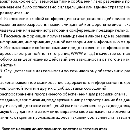
арактера, кроме случаев, когда такие сообщения явно разрешены 
азмещение было согласовано с владельцами или администраторам
редварительно.
.6. Размещение в любой конференции статьи, содержащей приложен
ложения явно разрешены правилами данной конференции либо тако
ладельцами или администраторами конференции предварительно.
.7. Рассылка информации получателям, ранее в явном виде выразивш
нформацию, информацию данной категории или информацию от да
.8. Использование собственных или предоставленных информацион
дресов электронной почты, страниц WWW и т.д.) в качестве конт
юбого из вышеописанных действий, вне зависимости от того, из ка
ействия.
.9. Осуществление деятельности по техническому обеспечению рассы
о:
 целенаправленное сканирование содержимого информационных ре
лектронной почты и других служб доставки сообщений;
 распространение программного обеспечения для рассылки спама;
 создание, верификация, поддержание или распространение баз да
ругих служб доставки сообщений (за исключением случая, когда вла
акую базу данных, в явном виде выразили свое согласие на включен
анных; открытая публикация адреса таковым согласием считаться н
. Запрет несанкционированного доступа и сетевых атак