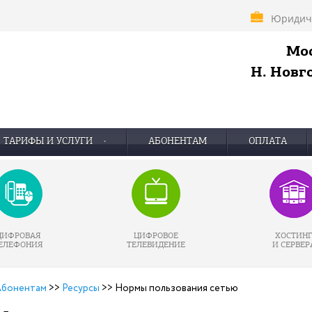
Юридич
Мос
Н. Новго
ТАРИФЫ И УСЛУГИ
АБОНЕНТАМ
ОПЛАТА
ЦИФРОВАЯ
ЦИФРОВОЕ
ХОСТИН
ЕЛЕФОНИЯ
ТЕЛЕВИДЕНИЕ
И СЕРВЕР
бонентам
>>
Ресурсы
>>
Нормы пользования сетью