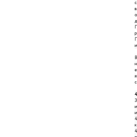
с
в
о
д
П
р
П
и
В
н
е
я
с
4
З
и
и
4
к
4