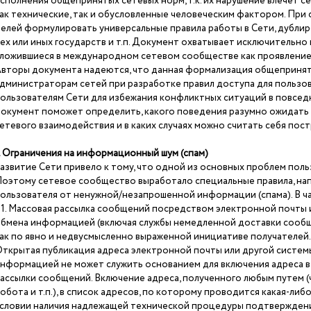
сполнения общепринятых сетевых норм, т.к. их нарушение влечет с
ак технические, так и обусловленные человеческим фактором. При
елей формулировать универсальные правила работы в Сети, дубли
ех или иных государств и т.п. Документ охватывает исключительно
ложившиеся в международном сетевом сообществе как проявление
вторы документа надеются, что данная формализация общепринят
дминистраторам сетей при разработке правил доступа для пользов
ользователям Сети для избежания конфликтных ситуаций в повседн
окумент поможет определить, какого поведения разумно ожидать 
етевого взаимодействия и в каких случаях можно считать себя по
. Ограничения на информационный шум (спам)
азвитие Сети привело к тому, что одной из основных проблем пол
оэтому сетевое сообщество выработало специальные правила, на
ользователя от ненужной/незапрошенной информации (спама). В ч
.1. Массовая рассылка сообщений посредством электронной почты 
бмена информацией (включая службы немедленной доставки сообщений
ак по явно и недвусмысленно выраженной инициативе получателей.
ткрытая публикация адреса электронной почты или другой систем
нформацией не может служить основанием для включения адреса в
ассылки сообщений. Включение адреса, полученного любым путем (
обота и т.п.), в список адресов, по которому проводится какая-либ
словии наличия надлежащей технической процедуры подтверждени