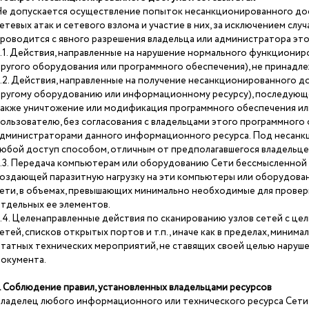
е допускается осуществление попыток несанкционированного дос
етевых атак и сетевого взлома и участие в них, за исключением случ
роводится с явного разрешения владельца или администратора этог
.1. Действия, направленные на нарушение нормального функционир
ругого оборудования или программного обеспечения), не принадл
.2. Действия, направленные на получение несанкционированного до
ругому оборудованию или информационному ресурсу), последующее
акже уничтожение или модификация программного обеспечения ил
ользователю, без согласования с владельцами этого программного
дминистраторами данного информационного ресурса. Под несан
юбой доступ способом, отличным от предполагавшегося владельце
.3. Передача компьютерам или оборудованию Сети бессмысленной
оздающей паразитную нагрузку на эти компьютеры или оборудован
ети, в объемах, превышающих минимально необходимые для провер
тдельных ее элементов.
.4. Целенаправленные действия по сканированию узлов сетей с це
етей, списков открытых портов и т.п., иначе как в пределах, мини
татных технических мероприятий, не ставящих своей целью нарушен
окумента.
. Соблюдение правил, установленных владельцами ресурсов
ладелец любого информационного или технического ресурса Сети 