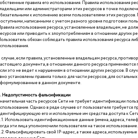
обственные правила его использования. Правила использования рес
ладельцами или администраторами этих ресурсов в точке подключе
бязательными к исполнению всеми пользователями этих ресурсов. 
оступными, написанными с учетом разного уровня подготовки поль
равила использования ресурса, установленные владельцем, не долж
есурсов или приводить к злоупотреблениям в отношении других ре
ользователь обязан соблюдать правила использования ресурса либ
спользования.
 случае, если правила, установленные владельцем ресурса, противо
астоящего документа, в отношении данного ресурса применяются п
сли это не ведет к нарушениям в отношении других ресурсов. В случ
вно установлены правила только для части ресурсов, для остальных
формулированные в данном документе.
. Недопустимость фальсификации
начительная часть ресурсов Сети не требует идентификации поль
спользование. Однако в ряде случаев от пользователя требуется 
дентифицирующую его и используемые им средства доступа к Сети
.1. Использовать идентификационные данные (имена, адреса, телефон
огда эти лица уполномочили пользователя на такое использование.
.2. Фальсифицировать свой IP-адрес, а также адреса, используемые