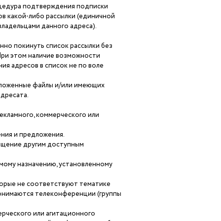
роцедура подтверждения подписки
ов какой-либо рассылки (единичной
 владельцами данного адреса).
но покинуть список рассылки без
 При этом наличие возможности
ия адресов в список не по воле
 вложенные файлы и/или имеющих
дресата.
рекламного, коммерческого или
ения и предложения.
общение другим доступным
рямому назначению, установленному
торые не соответствуют тематике
понимаются телеконференции (группы
ерческого или агитационного