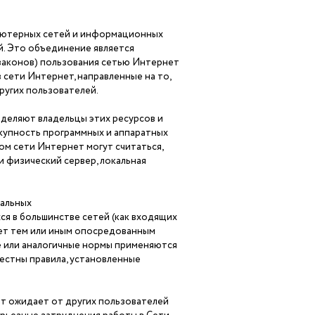
ьютерных сетей и информационных
й. Это объединение является
законов) пользования сетью Интернет
сети Интернет, направленные на то,
ругих пользователей.
деляют владельцы этих ресурсов и
окупность программных и аппаратных
ом сети Интернет могут считаться,
и физический сервер, локальная
альных
я в большинстве сетей (как входящих
нет тем или иным опосредованным
е или аналогичные нормы применяются
вестны правила, установленные
ет ожидает от других пользователей