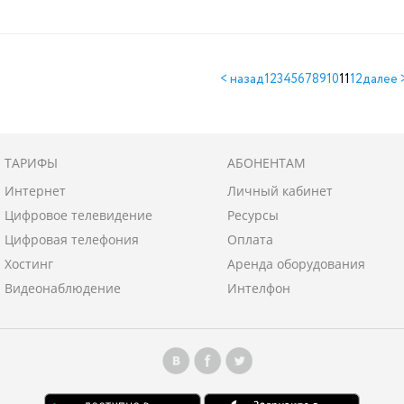
< назад
1
2
3
4
5
6
7
8
9
10
11
12
далее 
ТАРИФЫ
АБОНЕНТАМ
Интернет
Личный кабинет
Цифровое телевидение
Ресурсы
Цифровая телефония
Oплата
Хостинг
Аренда оборудования
Видеонаблюдение
Интелфон