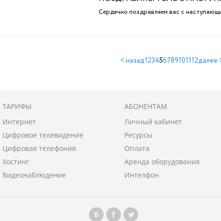
Сердечно поздравляем вас с наступающ
< назад
1
2
3
4
5
6
7
8
9
10
11
12
далее 
ТАРИФЫ
АБОНЕНТАМ
Интернет
Личный кабинет
Цифровое телевидение
Ресурсы
Цифровая телефония
Oплата
Хостинг
Аренда оборудования
Видеонаблюдение
Интелфон