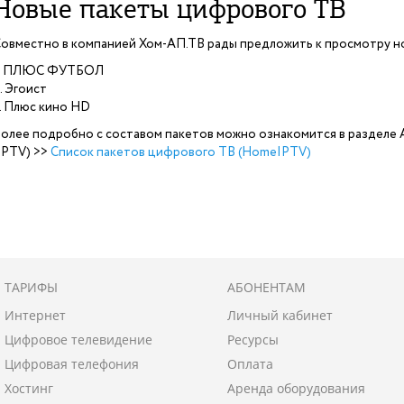
Новые пакеты цифрового ТВ
овместно в компанией
Хом-АП.ТВ р
ады предложить к просмотру н
1. ПЛЮС ФУТБОЛ
. Эгоист
. Плюс кино HD
олее подробно с составом пакетов можно ознакомится в разделе
IPTV) >>
Список пакетов цифрового ТВ (HomeIPTV)
ТАРИФЫ
АБОНЕНТАМ
Интернет
Личный кабинет
Цифровое телевидение
Ресурсы
Цифровая телефония
Oплата
Хостинг
Аренда оборудования