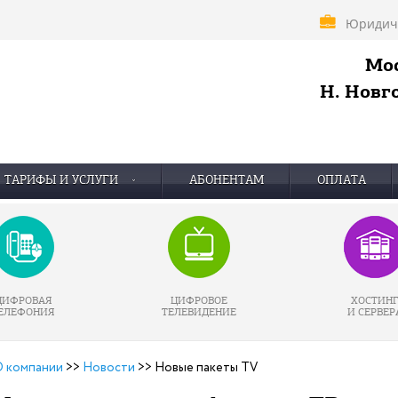
Юридич
Мос
Н. Новго
ТАРИФЫ И УСЛУГИ
АБОНЕНТАМ
ОПЛАТА
ЦИФРОВАЯ
ЦИФРОВОЕ
ХОСТИН
ЕЛЕФОНИЯ
ТЕЛЕВИДЕНИЕ
И СЕРВЕР
 компании
>>
Новости
>>
Новые пакеты TV