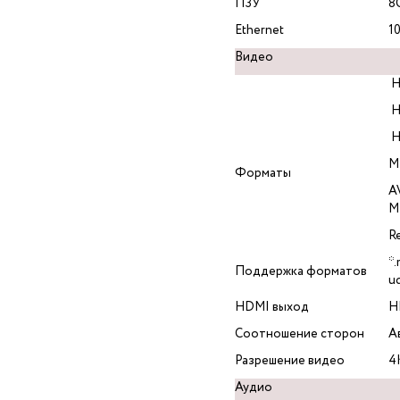
ПЗУ
8
Ethernet
1
Видео
H
H
H
M
Форматы
A
M
R
*.
Поддержка форматов
ud
HDMI выход
H
Соотношение сторон
А
Разрешение видео
4
Аудио